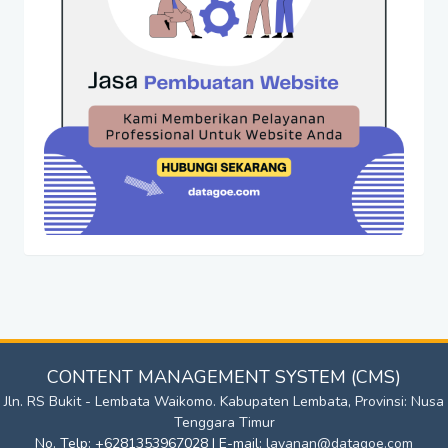
CONTENT MANAGEMENT SYSTEM (CMS)
Jln. RS Bukit - Lembata Waikomo. Kabupaten Lembata, Provinsi: Nusa
Tenggara Timur
No. Telp: +6281353967028 | E-mail:
layanan@datagoe.com